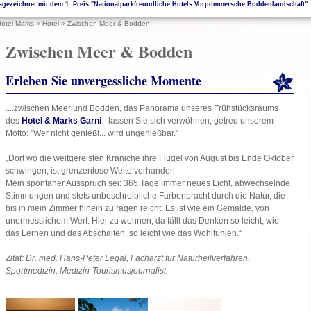
sgezeichnet mit dem 1. Preis "Nationalparkfreundliche Hotels Vorpommersche Boddenlandschaft"
otel Marks
»
Hotel
»
Zwischen Meer & Bodden
Zwischen Meer & Bodden
Erleben Sie unvergessliche Momente
....zwischen Meer und Bodden, das Panorama unseres Frühstücksraums
des
Hotel & Marks Garni
- lassen Sie sich verwöhnen, getreu unserem
Motto: "Wer nicht genießt... wird ungenießbar."
„Dort wo die weitgereisten Kraniche ihre Flügel von August bis Ende Oktober
schwingen, ist grenzenlose Weite vorhanden.
Mein spontaner Ausspruch sei: 365 Tage immer neues Licht, abwechselnde
Stimmungen und stets unbeschreibliche Farbenpracht durch die Natur, die
bis in mein Zimmer hinein zu ragen reicht. Es ist wie ein Gemälde, von
unermesslichem Wert. Hier zu wohnen, da fällt das Denken so leicht, wie
das Lernen und das Abschalten, so leicht wie das Wohlfühlen.“
Zitat: Dr. med. Hans-Peter Legal, Facharzt für Naturheilverfahren,
Sportmedizin, Medizin-Tourismusjournalist.