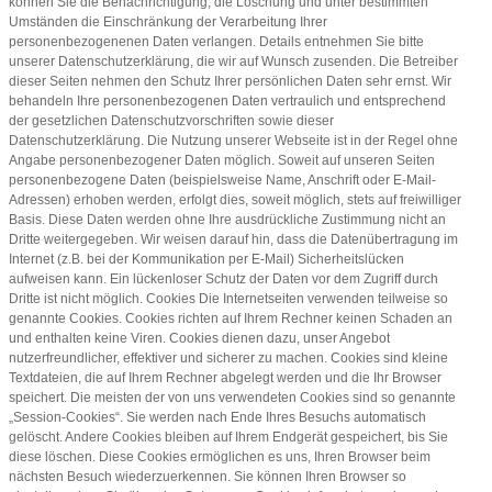
können Sie die Benachrichtigung, die Löschung und unter bestimmten
Umständen die Einschränkung der Verarbeitung Ihrer
personenbezogenenen Daten verlangen. Details entnehmen Sie bitte
unserer Datenschutzerklärung, die wir auf Wunsch zusenden. Die Betreiber
dieser Seiten nehmen den Schutz Ihrer persönlichen Daten sehr ernst. Wir
behandeln Ihre personenbezogenen Daten vertraulich und entsprechend
der gesetzlichen Datenschutzvorschriften sowie dieser
Datenschutzerklärung. Die Nutzung unserer Webseite ist in der Regel ohne
Angabe personenbezogener Daten möglich. Soweit auf unseren Seiten
personenbezogene Daten (beispielsweise Name, Anschrift oder E-Mail-
Adressen) erhoben werden, erfolgt dies, soweit möglich, stets auf freiwilliger
Basis. Diese Daten werden ohne Ihre ausdrückliche Zustimmung nicht an
Dritte weitergegeben. Wir weisen darauf hin, dass die Datenübertragung im
Internet (z.B. bei der Kommunikation per E-Mail) Sicherheitslücken
aufweisen kann. Ein lückenloser Schutz der Daten vor dem Zugriff durch
Dritte ist nicht möglich. Cookies Die Internetseiten verwenden teilweise so
genannte Cookies. Cookies richten auf Ihrem Rechner keinen Schaden an
und enthalten keine Viren. Cookies dienen dazu, unser Angebot
nutzerfreundlicher, effektiver und sicherer zu machen. Cookies sind kleine
Textdateien, die auf Ihrem Rechner abgelegt werden und die Ihr Browser
speichert. Die meisten der von uns verwendeten Cookies sind so genannte
„Session-Cookies“. Sie werden nach Ende Ihres Besuchs automatisch
gelöscht. Andere Cookies bleiben auf Ihrem Endgerät gespeichert, bis Sie
diese löschen. Diese Cookies ermöglichen es uns, Ihren Browser beim
nächsten Besuch wiederzuerkennen. Sie können Ihren Browser so