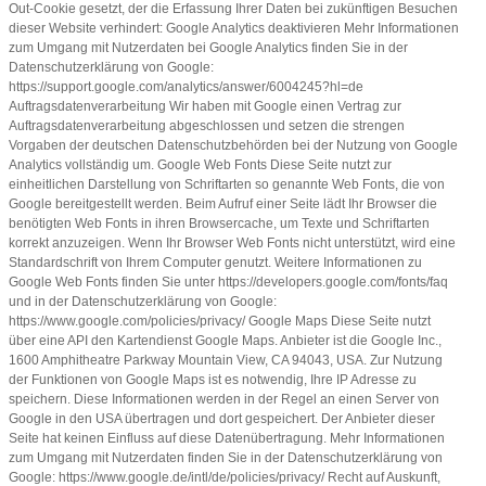
Out-Cookie gesetzt, der die Erfassung Ihrer Daten bei zukünftigen Besuchen
dieser Website verhindert: Google Analytics deaktivieren Mehr Informationen
zum Umgang mit Nutzerdaten bei Google Analytics finden Sie in der
Datenschutzerklärung von Google:
https://support.google.com/analytics/answer/6004245?hl=de
Auftragsdatenverarbeitung Wir haben mit Google einen Vertrag zur
Auftragsdatenverarbeitung abgeschlossen und setzen die strengen
Vorgaben der deutschen Datenschutzbehörden bei der Nutzung von Google
Analytics vollständig um. Google Web Fonts Diese Seite nutzt zur
einheitlichen Darstellung von Schriftarten so genannte Web Fonts, die von
Google bereitgestellt werden. Beim Aufruf einer Seite lädt Ihr Browser die
benötigten Web Fonts in ihren Browsercache, um Texte und Schriftarten
korrekt anzuzeigen. Wenn Ihr Browser Web Fonts nicht unterstützt, wird eine
Standardschrift von Ihrem Computer genutzt. Weitere Informationen zu
Google Web Fonts finden Sie unter https://developers.google.com/fonts/faq
und in der Datenschutzerklärung von Google:
https://www.google.com/policies/privacy/ Google Maps Diese Seite nutzt
über eine API den Kartendienst Google Maps. Anbieter ist die Google Inc.,
1600 Amphitheatre Parkway Mountain View, CA 94043, USA. Zur Nutzung
der Funktionen von Google Maps ist es notwendig, Ihre IP Adresse zu
speichern. Diese Informationen werden in der Regel an einen Server von
Google in den USA übertragen und dort gespeichert. Der Anbieter dieser
Seite hat keinen Einfluss auf diese Datenübertragung. Mehr Informationen
zum Umgang mit Nutzerdaten finden Sie in der Datenschutzerklärung von
Google: https://www.google.de/intl/de/policies/privacy/ Recht auf Auskunft,