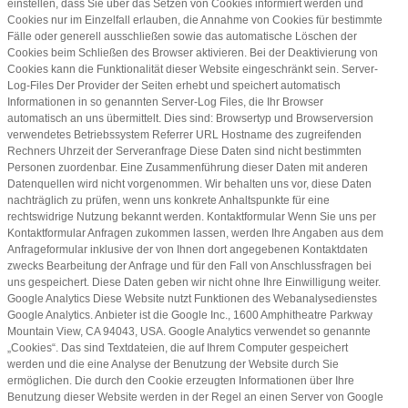
einstellen, dass Sie über das Setzen von Cookies informiert werden und
Cookies nur im Einzelfall erlauben, die Annahme von Cookies für bestimmte
Fälle oder generell ausschließen sowie das automatische Löschen der
Cookies beim Schließen des Browser aktivieren. Bei der Deaktivierung von
Cookies kann die Funktionalität dieser Website eingeschränkt sein. Server-
Log-Files Der Provider der Seiten erhebt und speichert automatisch
Informationen in so genannten Server-Log Files, die Ihr Browser
automatisch an uns übermittelt. Dies sind: Browsertyp und Browserversion
verwendetes Betriebssystem Referrer URL Hostname des zugreifenden
Rechners Uhrzeit der Serveranfrage Diese Daten sind nicht bestimmten
Personen zuordenbar. Eine Zusammenführung dieser Daten mit anderen
Datenquellen wird nicht vorgenommen. Wir behalten uns vor, diese Daten
nachträglich zu prüfen, wenn uns konkrete Anhaltspunkte für eine
rechtswidrige Nutzung bekannt werden. Kontaktformular Wenn Sie uns per
Kontaktformular Anfragen zukommen lassen, werden Ihre Angaben aus dem
Anfrageformular inklusive der von Ihnen dort angegebenen Kontaktdaten
zwecks Bearbeitung der Anfrage und für den Fall von Anschlussfragen bei
uns gespeichert. Diese Daten geben wir nicht ohne Ihre Einwilligung weiter.
Google Analytics Diese Website nutzt Funktionen des Webanalysedienstes
Google Analytics. Anbieter ist die Google Inc., 1600 Amphitheatre Parkway
Mountain View, CA 94043, USA. Google Analytics verwendet so genannte
„Cookies“. Das sind Textdateien, die auf Ihrem Computer gespeichert
werden und die eine Analyse der Benutzung der Website durch Sie
ermöglichen. Die durch den Cookie erzeugten Informationen über Ihre
Benutzung dieser Website werden in der Regel an einen Server von Google