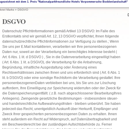
sgezeichnet mit dem 1. Preis "Nationalparkfreundliche Hotels Vorpommersche Boddenlandschaft"
otel Marks
»
DSGVO
DSGVO
Datenschutz Pflichtinformationen gemäß Artikel 13 DSGVO: Im Falle des
Erstkontakts sind wir gemäß Art. 12, 13 DSGVO verpflichtet, Ihnen folgende
datenschutzrechtliche Pflichtinformationen zur Verfügung zu stellen.; Wenn
Sie uns per E.Mail kontaktieren, verarbeiten wir Ihre personenbezogenen
Daten nur, soweit an der Verarbeitung ein berechtigtes Interesse besteht (
Art. 6 Abs. 1 lit. d DSGVO ) , Sie in die Datenverarbeitung eingewilligt haben
( Art. 6 Abs. 1 lit. a DSGVO), die Verarbeitung für die Anbahnung,
Begründung, inhaltliche Ausgestaltung oder Änderung eines
Rechtsverhältnisses zwischen Ihnen und uns erforderlich sind ( Art. 6 Abs. 1
lit. b DSGVO) oder eine sonstige Rechtsform die Verarbeitung gestattet. Ihre
personenbezogenenDaten verbleiben bei uns, bis Sie uns zur Löschung
auffordern, Ihre Einwilligung zur Speicherung widerrufen oder der Zweck für
die Datenspeicherungentfällt. ( z.B. nach abgeschlossener BearbeitungIhres
Anliegens). Zwingende gesetzliche Bestimmungen - insbesondere steuer-
und handelsrechtliche Aufbewahrungsfristen - bleiben unberührt. Sie haben
jederzeit das Recht, unentgeldlich Auskunft über Herkunft, Empfänger und
Zweck Ihrer gespeicherten personenbezogenen Daten zu erhalten. Ihnen
steht außerdem ein Recht auf Widerspruch, auf Datenübertragbarkeit und
ein Beschwerderecht bei der zuständigen Aufsichtsbehörde zu. Ferner